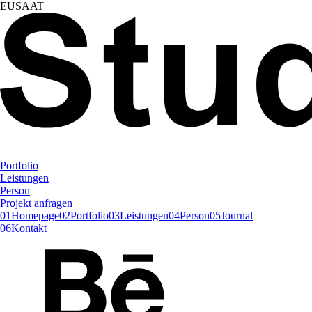
EUSAAT
Portfolio
Leistungen
Person
Projekt anfragen
01
Homepage
02
Portfolio
03
Leistungen
04
Person
05
Journal
06
Kontakt